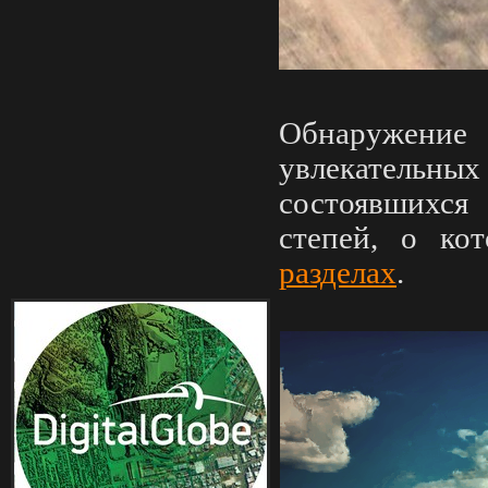
Обнаружени
увлекательных
состоявшихся
степей
, о ко
разделах
.