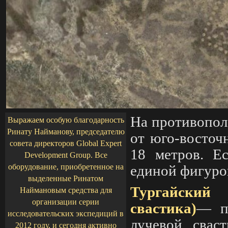
На противопол
Выражаем особую благодарность
Ринату Найманову, председателю
от юго-
восточ
совета директоров Global Expert
18 метров. Ес
Development Group. Все
оборудование, приобретенное на
единой фигурой
выделенные Ринатом
Тургайский 
Наймановым средства для
организации серии
свастика)
— пр
исследовательских экспедиций в
лучевой свас
2012 году, и сегодня активно