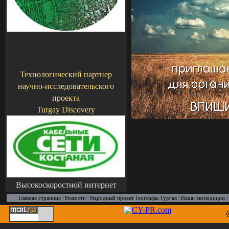
Технологический партнер
научно-
исследовательского
проекта
Turgay Discovery
Высокоскоростной интернет
Главная страница
|
Новости
|
Народный проект Геоглифы Тургая
|
Наши экспедиции
|