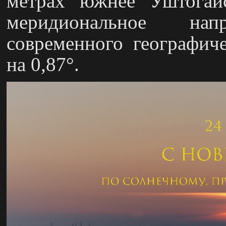
метрах южнее Уштогайс
меридиональное нап
современного географич
на 0,87°.